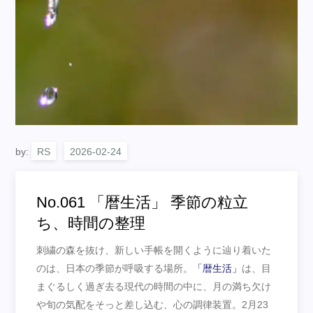
by:
RS
No.061 「暦生活」 季節の粒立
ち、時間の整理
刺繍の森を抜け、新しい手帳を開くように辿り着いた
のは、日本の季節が呼吸する場所。
「暦生活」
は、目
まぐるしく過ぎ去る現代の時間の中に、月の満ち欠け
や旬の気配をそっと差し込む、心の調律装置。2月23