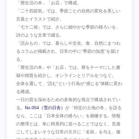
「暦生活の本」「お店」で構成。
「二十四節気」では、季節ごとの自然の変化を美しい
言葉とイラストで紹介。
「七十二候」では、さらに細やかな季節の移ろいを、
詩のような文章で綴る。
「読みもの」では、暮らしや文化、食、自然にまつわ
るコラムが掲載され、日常の中に“季節の知恵”を届け
る。
「暦生活の本」や「お店」では、暦をテーマにした書
籍や雑貨を紹介し、オンラインとリアルをつなぐ。
全体を通して、“読む”という行為が“感じる”体験に変わ
る構成。
一日の質を深めるための多角的な視点で構成されてい
る。
No.054（雪の日舎）
が「特定の土地の冬」を語る
なら、ここは「日本全体の移ろい」を俯瞰する。情報
の整理とは、単に時系列に並べることではなく、見過
ごしてしまいそうな日常の欠片に「名前」を与え、価