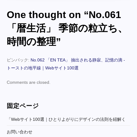
理
ビ
へ
One thought on “
No.061
の
ゲ
「暦生活」 季節の粒立ち、
ー
時間の整理
”
シ
ピンバック:
No.062 「EN TEA」 抽出される静寂、記憶の滴 -
ョ
トーストの地平線｜Webサイト100選
ン
Comments are closed.
固定ページ
「webサイト100選｜ひとりよがりにデザインの法則を紐解く
お問い合わせ