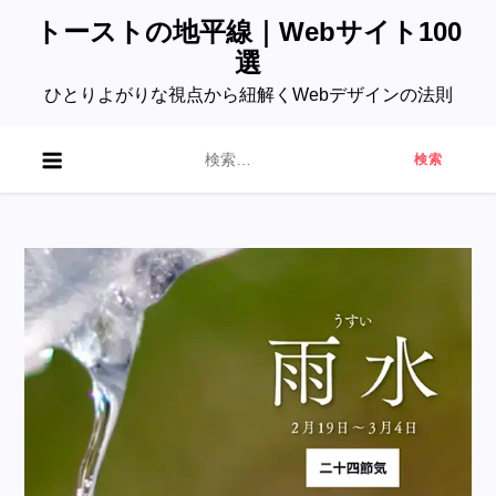
Skip
トーストの地平線｜Webサイト100
to
選
content
ひとりよがりな視点から紐解くWebデザインの法則
検
索: