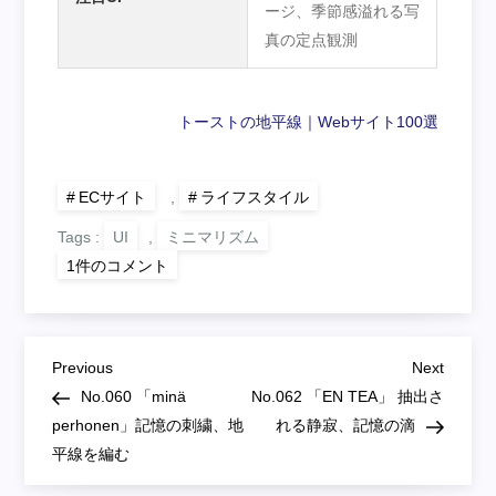
ージ、季節感溢れる写
真の定点観測
トーストの地平線｜Webサイト100選
ECサイト
,
ライフスタイル
Tags :
UI
,
ミニマリズム
No.061
1件のコメント
「暦
生
活」
季
節
投
の
Previous
Next
Previous
Next
粒
Post
Post
No.060 「minä
No.062 「EN TEA」 抽出さ
立
稿
ち、
perhonen」記憶の刺繍、地
れる静寂、記憶の滴
時
平線を編む
間
ナ
の
整