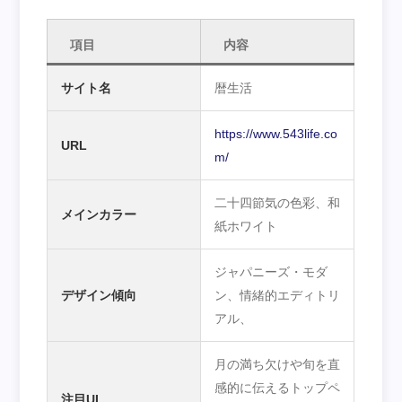
項目
内容
サイト名
暦生活
https://www.543life.co
URL
m/
二十四節気の色彩、和
メインカラー
紙ホワイト
ジャパニーズ・モダ
デザイン傾向
ン、情緒的エディトリ
アル、
月の満ち欠けや旬を直
感的に伝えるトップペ
注目UI