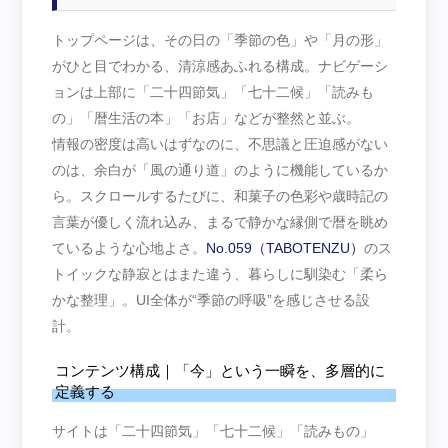
トップページは、その日の「季節の色」や「月の形」
がひと目でわかる、清涼感あふれる構成。ナビゲーシ
ョンは上部に「二十四節気」「七十二候」「読みも
の」「暦生活の本」「お店」などが整然と並ぶ。
情報の密度は高いはずなのに、不思議と圧迫感がない
のは、余白が「風の通り道」のように機能しているか
ら。スクロールするたびに、和菓子の色彩や歳時記の
言葉が優しく流れ込み、まるで静かな縁側で暦を眺め
ているような心地よさ。
No.059（TABOTENZU）
のス
トイックな静寂とはまた違う、暮らしに馴染む「柔ら
かな整理」。UI全体が“季節の呼吸”を感じさせる設
計。
コンテンツ構成｜「今」という一瞬を、多層的に
定義する
サイトは「二十四節気」「七十二候」「読みもの」