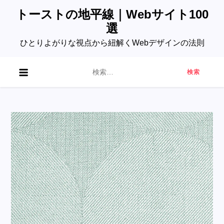
Skip
トーストの地平線｜Webサイト100
to
選
content
ひとりよがりな視点から紐解くWebデザインの法則
検
索: