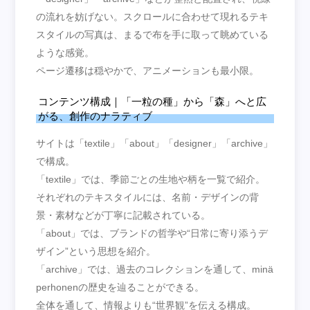
の流れを妨げない。スクロールに合わせて現れるテキ
スタイルの写真は、まるで布を手に取って眺めている
ような感覚。
ページ遷移は穏やかで、アニメーションも最小限。
コンテンツ構成｜「一粒の種」から「森」へと広
がる、創作のナラティブ
サイトは「textile」「about」「designer」「archive」
で構成。
「textile」では、季節ごとの生地や柄を一覧で紹介。
それぞれのテキスタイルには、名前・デザインの背
景・素材などが丁寧に記載されている。
「about」では、ブランドの哲学や“日常に寄り添うデ
ザイン”という思想を紹介。
「archive」では、過去のコレクションを通して、minä
perhonenの歴史を辿ることができる。
全体を通して、情報よりも“世界観”を伝える構成。