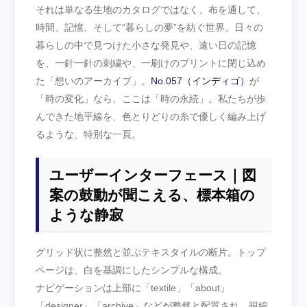
それは単なる生地のカタログではなく、布を通して、
時間、記憶、そして“暮らしの夢”を紡ぐ世界。日々の
暮らしの中で見つけた小さな発見や、遠い日の記憶
を、一針一針の刺繍や、一刷けのプリントに閉じ込め
た「想いのアーカイブ」。
No.057（インディゴ）
が
「時の変化」なら、ここは「時の永続」。私たちが歩
んできた地平線を、色とりどりの糸で優しく編み上げ
るような、特別な一頁。
ユーザーインターフェース｜図
案の鼓動が聞こえる、標本箱の
ような静寂
グリッド状に整然と並ぶテキスタイルの断片。トップ
ページは、白を基調にしたシンプルな構成。
ナビゲーションは上部に「textile」「about」
「designer」「archive」などが整然と配置され、視線