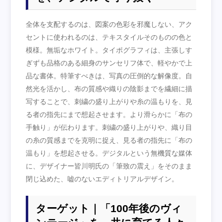
全体を支配するのは、図案の色彩を邪魔しない、アク
セントに使われるのは、テキスタイルそのものの色と
模様。無垢なホワイト。タイポグラフィは、主張しす
ぎずも品格のある細身のサンセリフ体で、軽やかで上
品な書体。特筆すべきは、写真の圧倒的な解像度。自
然光を活かし、布の質感や織りの陰影までを繊細に描
写することで、刺繍の盛り上がりや糸の温もりを、見
る者の指先にまで想起させます。より滑らかに「布の
手触り」が伝わります。刺繍の盛り上がりや、織り目
の糸の質感までを克明に捉え、見る者の指先に「布の
温もり」を想起させる。デジタルという無機質な媒体
に、デザイナー皆川明氏の「筆致の震え」をそのまま
閉じ込めた、嘘のないエディトリアルデザイン。
ターゲット｜「100年後のヴィ