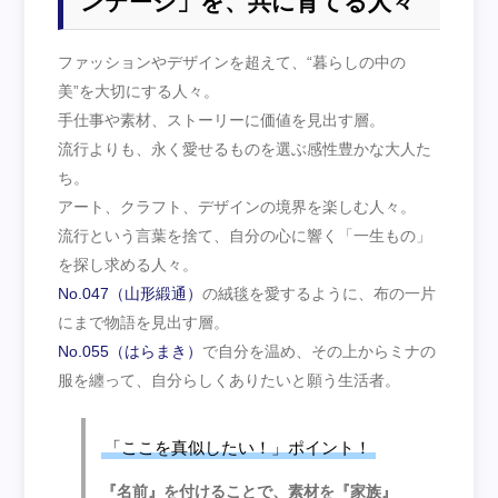
ンテージ」を、共に育てる人々
ファッションやデザインを超えて、“暮らしの中の
美”を大切にする人々。
手仕事や素材、ストーリーに価値を見出す層。
流行よりも、永く愛せるものを選ぶ感性豊かな大人た
ち。
アート、クラフト、デザインの境界を楽しむ人々。
流行という言葉を捨て、自分の心に響く「一生もの」
を探し求める人々。
No.047（山形緞通）
の絨毯を愛するように、布の一片
にまで物語を見出す層。
No.055（はらまき）
で自分を温め、その上からミナの
服を纏って、自分らしくありたいと願う生活者。
「ここを真似したい！」ポイント！
『名前』を付けることで、素材を『家族』