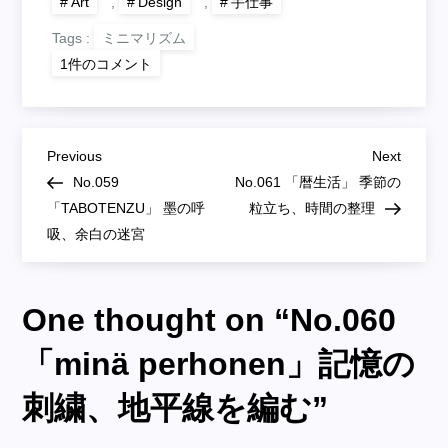
Art
,
Design
,
手仕事
Tags :
ミニマリズム
No.060
1件のコメント
「minä
perhonen」
記
憶
の
投
刺
Previous
Next
Previous
Next
繍、
Post
Post
No.059
No.061 「暦生活」 季節の
地
稿
平
「TABOTENZU」 墨の呼
粒立ち、時間の整理
線
吸、余白の迷宮
を
ナ
編
む
へ
ビ
の
One thought on “
No.060
ゲ
「minä perhonen」記憶の
ー
刺繍、地平線を編む
”
シ