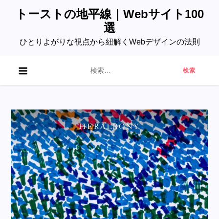
Skip
トーストの地平線｜Webサイト100
to
選
content
ひとりよがりな視点から紐解くWebデザインの法則
検
索: