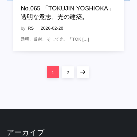
No.065 「TOKUJIN YOSHIOKA」
透明な意志、光の建築。
by:
RS
透明、反射、そして光。「TOK […]
投
Page
Page
Next
1
2
稿
page
の
ペ
ー
アーカイブ