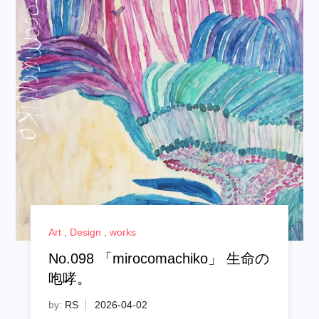
Art
,
Design
,
works
No.098 「mirocomachiko」 生命の
咆哮。
by:
RS