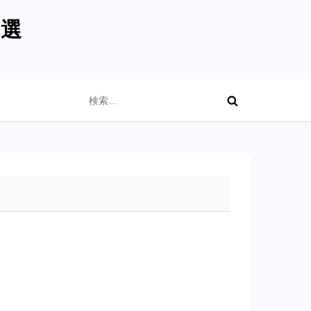
0選
検
索: