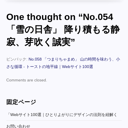
吹
く
ビ
誠
One thought on “
No.054
実
へ
ゲ
の
「雪の日舎」 降り積もる静
ー
寂、芽吹く誠実
”
シ
ピンバック:
No.058 「つまりちゃまめ」 山の時間を味わう、小
ョ
さな循環 - トーストの地平線｜Webサイト100選
ン
Comments are closed.
固定ページ
「webサイト100選｜ひとりよがりにデザインの法則を紐解く
お問い合わせ