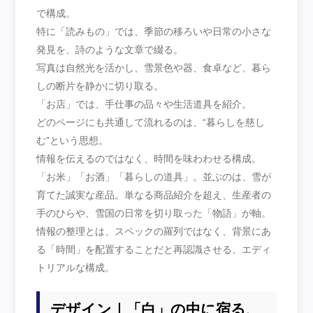
で構成。
特に「読みもの」では、季節の移ろいや日常の小さな
発見を、詩のような文章で綴る。
写真は自然光を活かし、雪景色や器、食卓など、暮ら
しの断片を静かに切り取る。
「お店」では、手仕事の品々や生活道具を紹介。
どのページにも共通して流れるのは、“暮らしを慈し
む”という思想。
情報を伝えるのではなく、時間を味わわせる構成。
「お米」「お酒」「暮らしの道具」。並ぶのは、雪が
育てた誠実な産品。単なる商品紹介を超え、生産者の
手のひらや、雪国の日常を切り取った「物語」が軸。
情報の整理とは、スペックの羅列ではなく、背景にあ
る「時間」を配置することだと再認識させる、エディ
トリアルな構成。
デザイン｜「白」の中に宿る、