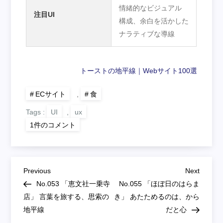
情緒的なビジュアル
注目UI
構成、余白を活かした
ナラティブな導線
トーストの地平線｜Webサイト100選
ECサイト
,
食
Tags :
UI
,
ux
No.054
1件のコメント
「雪
の
日
舎」
降
投
り
Previous
Next
Previous
Next
積
Post
Post
No.053 「恵文社一乗寺
No.055 「ほぼ日のはらま
も
稿
る
店」 言葉を旅する、思索の
き」 あたためるのは、から
静
地平線
寂、
だと心
ナ
芽