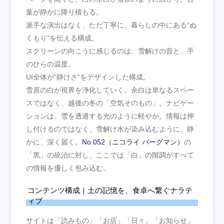
葉が静かに降り積もる。
派手な演出はなく、ただ丁寧に、暮らしの中にある“ぬ
くもり”を伝える構成。
スクリーンの向こうに感じるのは、雪解けの音と、手
のひらの温度。
UI全体が“静けさ”をデザインした構成。
雪原の白が視界を浄化していく。余白は単なるスペー
スではなく、越後の冬の「空気そのもの」。ナビゲー
ションは、雪を透過する光のように軽やか。情報は押
し付けるのではなく、雪解け水が染み込むように、静
かに、深く届く。
No.052（ニコライ バーグマン）
の
「黒」の統治に対し、ここでは「白」の階調がすべて
の情報を優しく包み込む。
コンテンツ構成｜土の記憶を、食卓へ繋ぐナラテ
ィブ
サイトは「読みもの」「お店」「日々」「お知らせ」