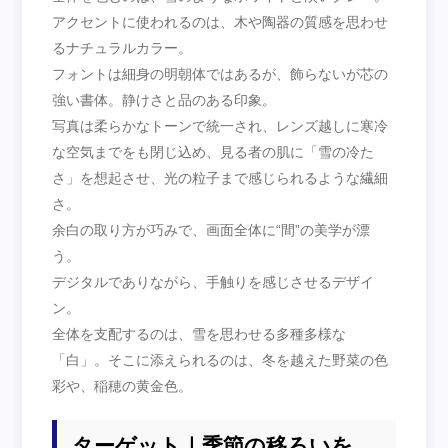
アクセントに使われるのは、木や陶器の質感を思わせ
るナチュラルカラー。
フォントは細身の明朝体ではあるが、飾らないが芯の
強い書体。静けさと品のある印象。
写真は柔らかなトーンで統一され、レンズ越しに寒冷
な空気までをも閉じ込め、見る者の肌に「雪の冷た
さ」を想起させ、光の粒子まで感じられるような繊細
さ。
余白の取り方が巧みで、画面全体に“間”の美学が漂
う。
デジタルでありながら、手触りを感じさせるデザイ
ン。
全体を支配するのは、雪を思わせる多種多様な
「白」。そこに添えられるのは、冬を越えた野菜の色
彩や、稲穂の黄金色。
ターゲット｜季節の移ろいを、