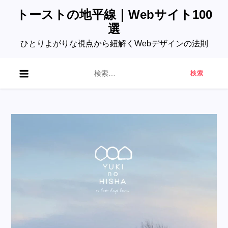
Skip
トーストの地平線｜Webサイト100
to
選
content
ひとりよがりな視点から紐解くWebデザインの法則
検
索: