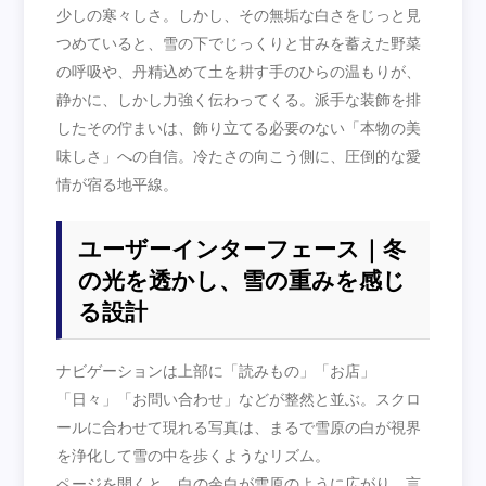
少しの寒々しさ。しかし、その無垢な白さをじっと見
つめていると、雪の下でじっくりと甘みを蓄えた野菜
の呼吸や、丹精込めて土を耕す手のひらの温もりが、
静かに、しかし力強く伝わってくる。派手な装飾を排
したその佇まいは、飾り立てる必要のない「本物の美
味しさ」への自信。冷たさの向こう側に、圧倒的な愛
情が宿る地平線。
ユーザーインターフェース｜冬
の光を透かし、雪の重みを感じ
る設計
ナビゲーションは上部に「読みもの」「お店」
「日々」「お問い合わせ」などが整然と並ぶ。スクロ
ールに合わせて現れる写真は、まるで雪原の白が視界
を浄化して雪の中を歩くようなリズム。
ページを開くと、白の余白が雪原のように広がり、言