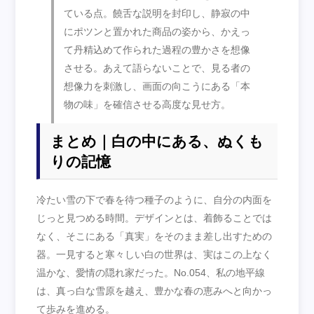
ている点。饒舌な説明を封印し、静寂の中
にポツンと置かれた商品の姿から、かえっ
て丹精込めて作られた過程の豊かさを想像
させる。あえて語らないことで、見る者の
想像力を刺激し、画面の向こうにある「本
物の味」を確信させる高度な見せ方。
まとめ｜白の中にある、ぬくも
りの記憶
冷たい雪の下で春を待つ種子のように、自分の内面を
じっと見つめる時間。デザインとは、着飾ることでは
なく、そこにある「真実」をそのまま差し出すための
器。一見すると寒々しい白の世界は、実はこの上なく
温かな、愛情の隠れ家だった。No.054、私の地平線
は、真っ白な雪原を越え、豊かな春の恵みへと向かっ
て歩みを進める。