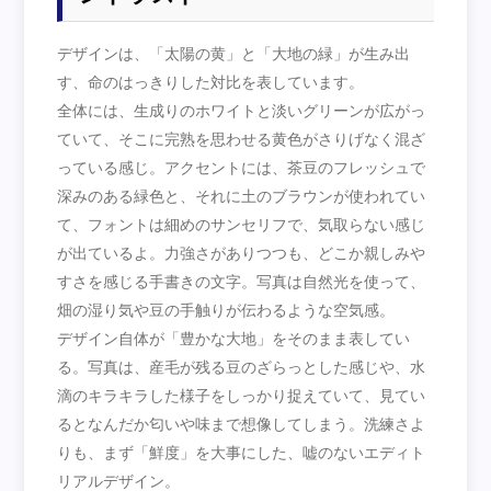
デザインは、「太陽の黄」と「大地の緑」が生み出
す、命のはっきりした対比を表しています。
全体には、生成りのホワイトと淡いグリーンが広がっ
ていて、そこに完熟を思わせる黄色がさりげなく混ざ
っている感じ。アクセントには、茶豆のフレッシュで
深みのある緑色と、それに土のブラウンが使われてい
て、フォントは細めのサンセリフで、気取らない感じ
が出ているよ。力強さがありつつも、どこか親しみや
すさを感じる手書きの文字。写真は自然光を使って、
畑の湿り気や豆の手触りが伝わるような空気感。
デザイン自体が「豊かな大地」をそのまま表してい
る。写真は、産毛が残る豆のざらっとした感じや、水
滴のキラキラした様子をしっかり捉えていて、見てい
るとなんだか匂いや味まで想像してしまう。洗練さよ
りも、まず「鮮度」を大事にした、嘘のないエディト
リアルデザイン。