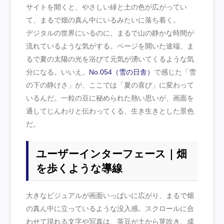
サイトを開くと、やさしい緑と土の色が広がってい
て、まるで畑の真ん中にいるみたいに落ち着く。
デジタルの世界にいるのに、まるで山の静かな時間が
流れているような気がする。ページを開いた途端、ま
るで夏の太陽の光を浴びて元気が湧いてくるような気
分になる。いいえ。
No.054（雪の日舎）
で感じた「雪
の下の静けさ」が、ここでは「夏の喜び」に変わって
いるんだ。一粒の豆に秘められた熱い思いが、画面を
通してじんわりと伝わってくる、生き生きとした景色
だ。
ユーザーインターフェース｜畑
を歩くような導線
大きなビジュアルが画面いっぱいに広がり、まるで畑
の真ん中に立っているような没入感。スクロールに合
わせて現れる文字や写真は、茶豆が土から芽吹き、成