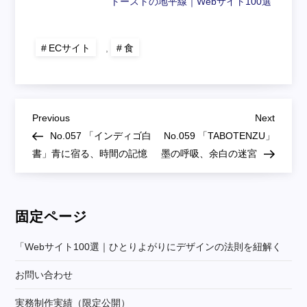
トーストの地平線｜Webサイト100選
ECサイト
,
食
投
Previous
Next
Previous
Next
Post
Post
No.057 「インディゴ白
No.059 「TABOTENZU」
稿
書」青に宿る、時間の記憶
墨の呼吸、余白の迷宮
ナ
ビ
固定ページ
ゲ
「webサイト100選｜ひとりよがりにデザインの法則を紐解く
お問い合わせ
ー
実務制作実績（限定公開）