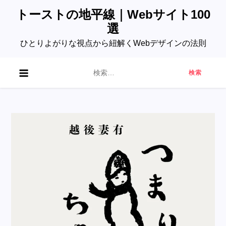
Skip
トーストの地平線｜Webサイト100
to
選
content
ひとりよがりな視点から紐解くWebデザインの法則
検
索: