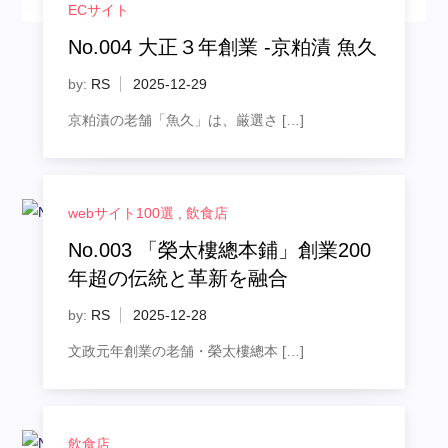
ECサイト
No.004 大正３年創業 -京粕漬 魚久
by:
RS
京粕漬の老舗「魚久」は、厳選さ […]
webサイト100選
,
飲食店
No.003 「榮太樓總本鋪」創業200
年超の伝統と革新を融合
by:
RS
文政元年創業の老舗・榮太樓總本 […]
飲食店