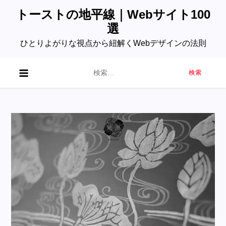
Skip
トーストの地平線｜Webサイト100
to
選
content
ひとりよがりな視点から紐解くWebデザインの法則
検
索: